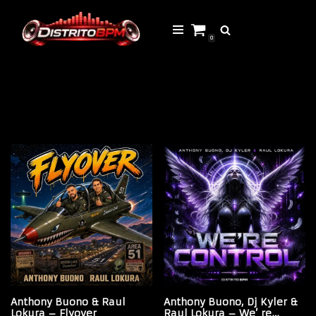
Saltar
0
al
contenido
Anthony Buono & Raul
Anthony Buono, Dj Kyler &
Lokura – Flyover
Raul Lokura – We’ re