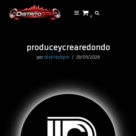
Saltar
0
al
contenido
produceycrearedondo
por
distritobpm
29/05/2026