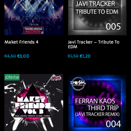
Maket Friends 4
Javi Tracker – Tribute To
EDM
€
4,50
€
3,00
€
1,50
€
1,20
¡Oferta!