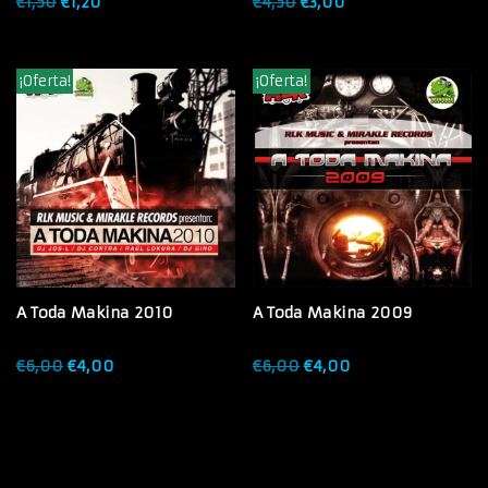
€
1,50
€
1,20
€
4,50
€
3,00
¡Oferta!
¡Oferta!
A Toda Makina 2010
A Toda Makina 2009
€
6,00
€
4,00
€
6,00
€
4,00