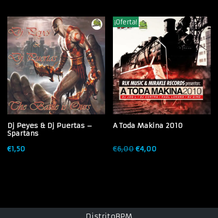
¡Oferta!
Dj Peyes & Dj Puertas –
A Toda Makina 2010
Spartans
€
1,50
€
6,00
€
4,00
DistritoBPM