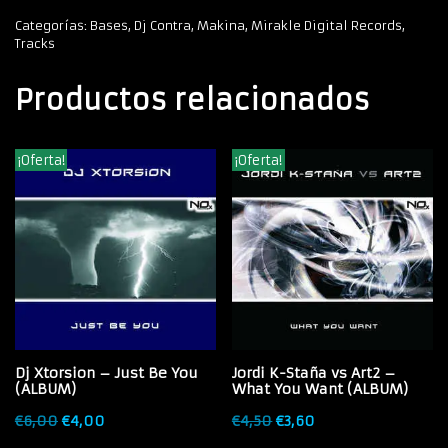
Categorías:
Bases
,
Dj Contra
,
Makina
,
Mirakle Digital Records
,
Tracks
Productos relacionados
¡Oferta!
¡Oferta!
Dj Xtorsion – Just Be You
Jordi K-Staña vs Art2 –
(ALBUM)
What You Want (ALBUM)
€
6,00
€
4,00
€
4,50
€
3,60