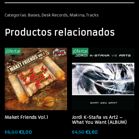
Categorías:
Bases
,
Desk Records
,
Makina
,
Tracks
Productos relacionados
¡Oferta!
¡Oferta!
Maket Friends Vol.1
Jordi K-Staña vs Art2 –
What You Want (ALBUM)
€
6,00
€
3,00
€
4,50
€
3,60