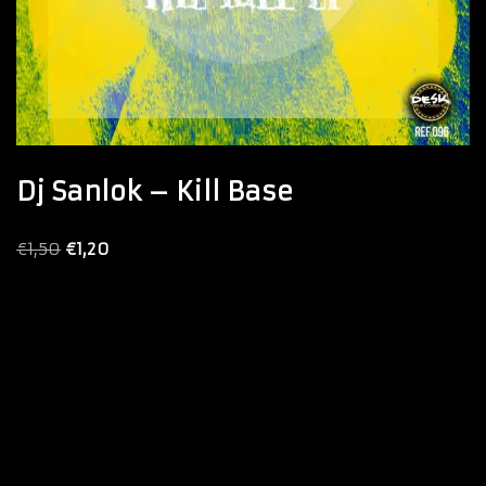
Dj Sanlok – Kill Base
€
1,50
€
1,20