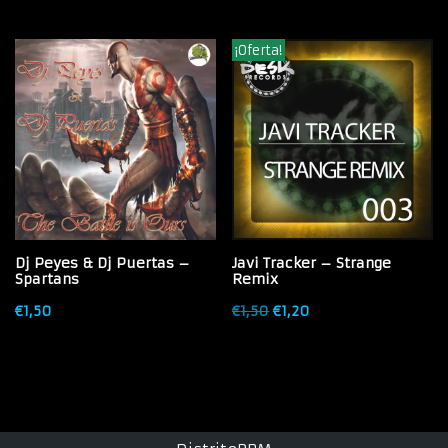
¡Oferta!
Dj Peyes & Dj Puertas –
Javi Tracker – Strange
Spartans
Remix
€
1,50
€
1,50
€
1,20