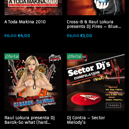
A Toda Makina 2010
Cross-B & Raul Lokura
presents Dj Fires – Blue
Fire
€
6,00
€
4,00
€
6,00
€
3,00
¡Oferta!
¡Oferta!
Raul Lokura presenta Dj
Dj Contra – Sector
Barok-So what (hard
Melody’s
remix)