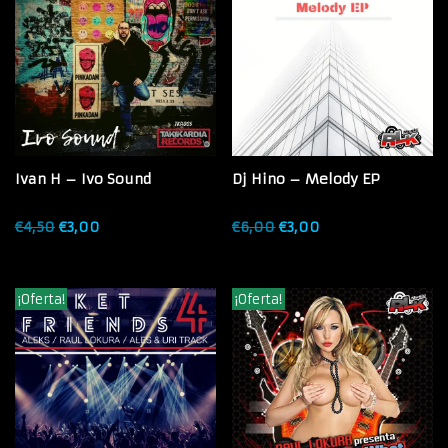
Ivan H – Ivo Sound
Dj Hino – Melody EP
€
4,50
€
3,00
€
6,00
€
3,00
¡Oferta!
¡Oferta!