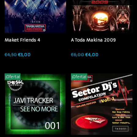
Maket Friends 4
A Toda Makina 2009
€
4,50
€
3,00
€
6,00
€
4,00
¡Oferta!
¡Oferta!