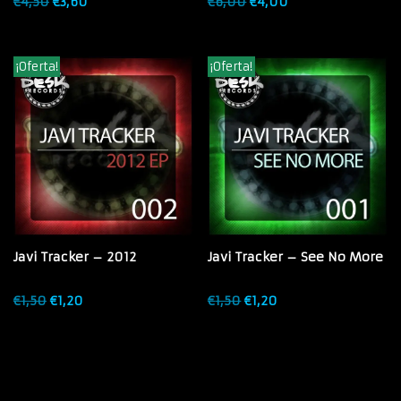
€
4,50
€
3,60
€
6,00
€
4,00
¡Oferta!
¡Oferta!
Javi Tracker – 2012
Javi Tracker – See No More
€
1,50
€
1,20
€
1,50
€
1,20