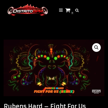
Saltar
0
al
contenido
Rubens Hard – Fight For Us