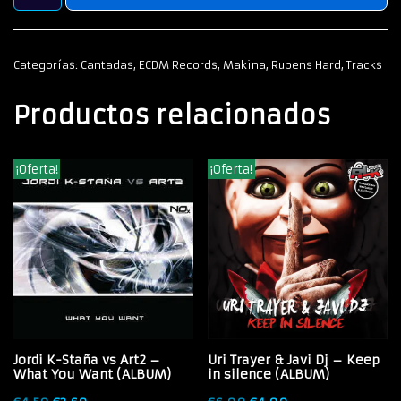
Categorías:
Cantadas
,
ECDM Records
,
Makina
,
Rubens Hard
,
Tracks
Productos relacionados
¡Oferta!
¡Oferta!
Jordi K-Staña vs Art2 –
Uri Trayer & Javi Dj – Keep
What You Want (ALBUM)
in silence (ALBUM)