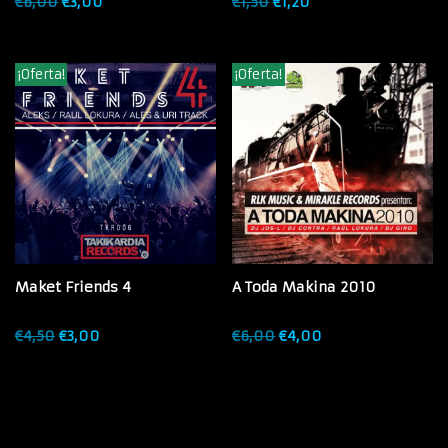
€
6,00
€
3,00
€
1,50
€
1,20
¡Oferta!
¡Oferta!
Maket Friends 4
A Toda Makina 2010
€
4,50
€
3,00
€
6,00
€
4,00