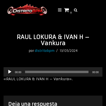
Saltar
0
al
contenido
RAUL LOKURA & IVAN H –
Vankura
por
distritobpm
13/05/2024
R
00:00
00:00
e
p
«RAUL LOKURA & IVAN H – Vankura».
r
o
d
u
c
Deja una respuesta