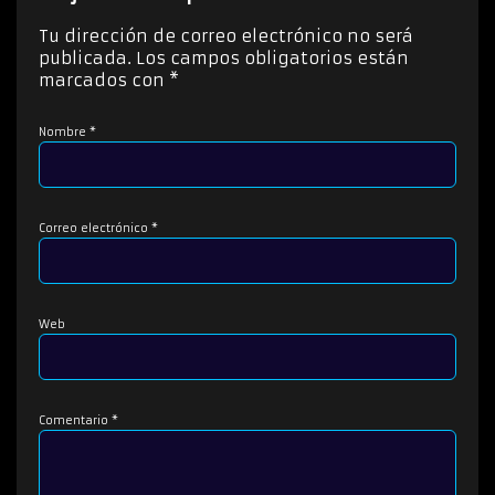
t
o
Tu dirección de correo electrónico no será
r
publicada.
Los campos obligatorios están
d
marcados con
*
e
a
Nombre
*
u
d
i
o
Correo electrónico
*
Web
Comentario
*