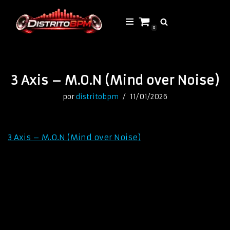
Saltar
0
al
contenido
3 Axis – M.O.N (Mind over Noise)
por
distritobpm
11/01/2026
3 Axis – M.O.N (Mind over Noise)