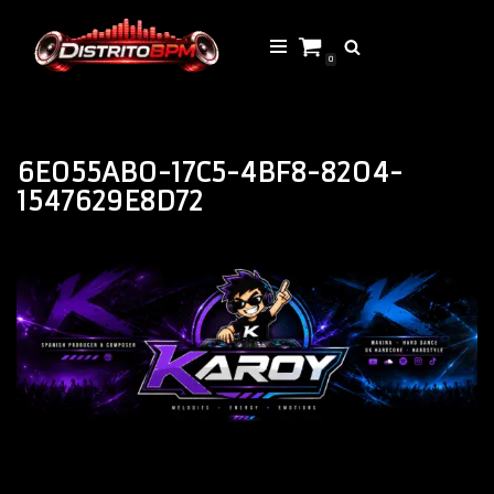
Saltar
0
al
contenido
6E055AB0-17C5-4BF8-8204-
1547629E8D72