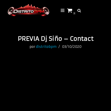
Saltar
0
al
contenido
PREVIA Dj Siño – Contact
por
distritobpm
03/10/2020