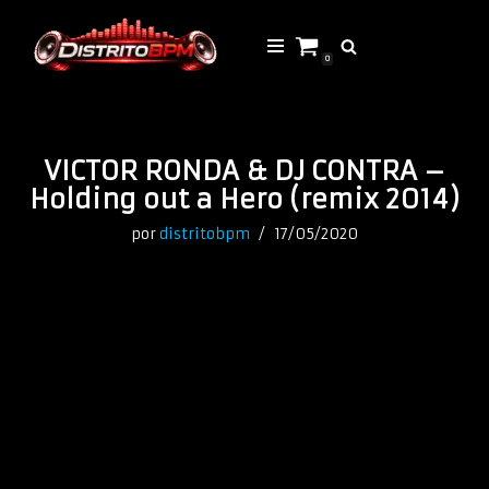
Saltar
0
al
contenido
VICTOR RONDA & DJ CONTRA –
Holding out a Hero (remix 2014)
por
distritobpm
17/05/2020