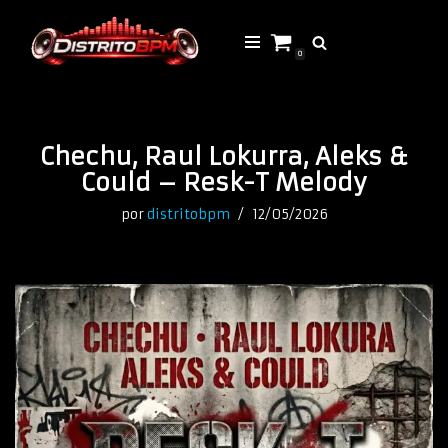
Saltar
0
al
contenido
Chechu, Raul Lokurra, Aleks &
Could – Resk-T Melody
por
distritobpm
12/05/2026