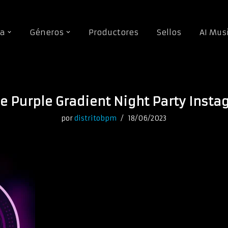
da
Géneros
Productores
Sellos
AI Mus
e Purple Gradient Night Party Insta
por
distritobpm
18/06/2023