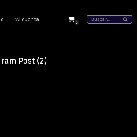
ic
Mi cuenta
0
gram Post (2)