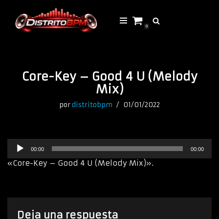
Saltar
0
al
contenido
Core-Key – Good 4 U (Melody
Mix)
por
distritobpm
01/01/2022
R
00:00
00:00
e
p
«Core-Key – Good 4 U (Melody Mix)».
r
o
d
u
c
Deja una respuesta