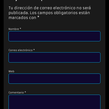
t
o
Tu dirección de correo electrónico no será
r
publicada.
Los campos obligatorios están
d
marcados con
*
e
a
Nombre
*
u
d
i
o
Correo electrónico
*
Web
Comentario
*