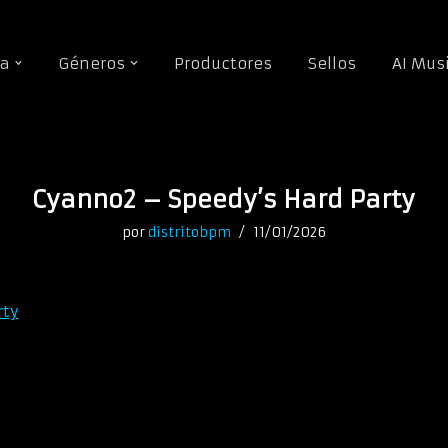
da
Géneros
Productores
Sellos
AI Mus
Cyanno2 – Speedy’s Hard Party
por
distritobpm
11/01/2026
rty