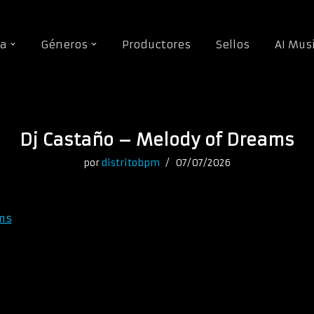
da
Géneros
Productores
Sellos
AI Mus
Dj Castaño – Melody of Dreams
por
distritobpm
07/07/2026
ms