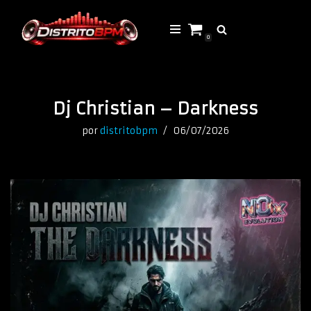
Saltar
0
al
contenido
Dj Christian – Darkness
por
distritobpm
06/07/2026