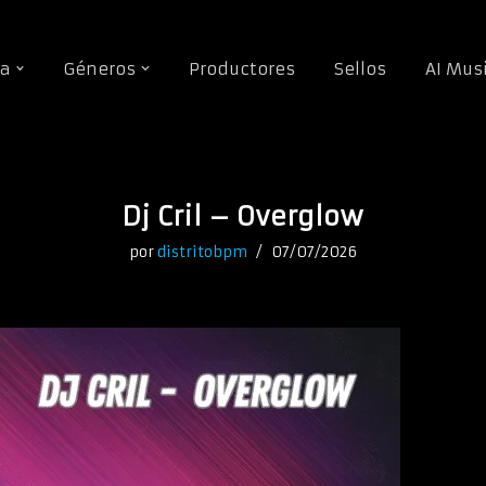
da
Géneros
Productores
Sellos
AI Mus
Dj Cril – Overglow
por
distritobpm
07/07/2026