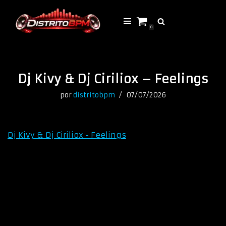
Saltar
0
al
contenido
Dj Kivy & Dj Ciriliox – Feelings
por
distritobpm
07/07/2026
Dj Kivy & Dj Ciriliox - Feelings