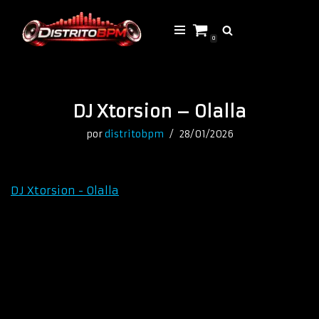
Saltar
0
al
contenido
DJ Xtorsion – Olalla
por
distritobpm
28/01/2026
DJ Xtorsion - Olalla