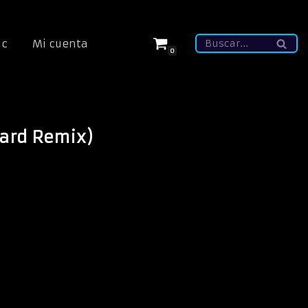
ic
Mi cuenta
0
ard Remix)