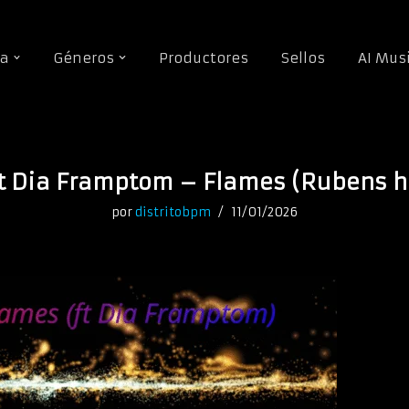
da
Géneros
Productores
Sellos
AI Mus
ft Dia Framptom – Flames (Rubens h
por
distritobpm
11/01/2026