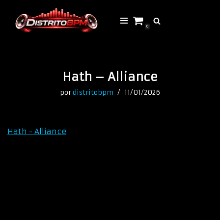
Saltar
0
al
contenido
Hath – Alliance
por
distritobpm
11/01/2026
Hath - Alliance