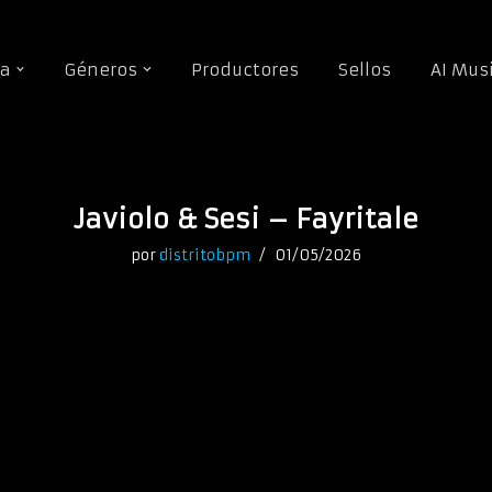
da
Géneros
Productores
Sellos
AI Mus
Javiolo & Sesi – Fayritale
por
distritobpm
01/05/2026