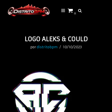
Saltar
0
al
contenido
LOGO ALEKS & COULD
por
distritobpm
10/10/2023