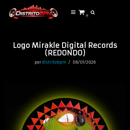
Saltar
0
al
contenido
Logo Mirakle Digital Records
(REDONDO)
por
distritobpm
06/01/2026