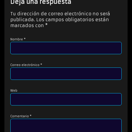
Deja una respuesta
r
d
Tu dirección de correo electrónico no será
e
publicada.
Los campos obligatorios están
a
marcados con
*
u
d
Nombre
*
i
o
Correo electrónico
*
Web
Comentario
*