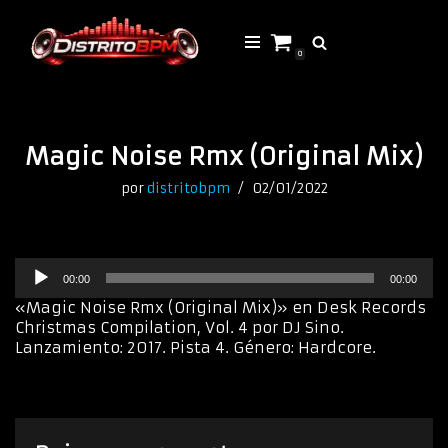
Saltar
0
al
contenido
Magic Noise Rmx (Original Mix)
por
distritobpm
02/01/2022
R
00:00
00:00
e
p
«Magic Noise Rmx (Original Mix)» en Desk Records
r
Christmas Compilation, Vol. 4 por DJ Sino.
o
Lanzamiento: 2017. Pista 4. Género: Hardcore.
d
u
c
t
o