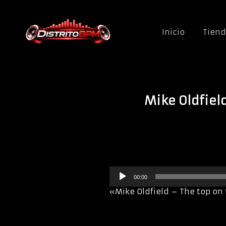
Saltar al contenido
Inicio
Tien
Mike Oldfiel
R
00:00
e
p
«Mike Oldfield – The top on
r
o
d