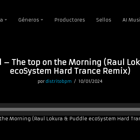
da
Géneros
Productores
Sellos
AI Mus
d – The top on the Morning (Raul Lo
ecoSystem Hard Trance Remix)
por
distritobpm
10/01/2024
 the Morning (Raul Lokura & Puddle ecoSystem Hard Tra