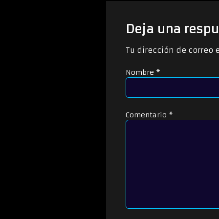
u
c
t
Deja una respu
o
r
Tu dirección de correo 
d
e
Nombre
*
a
u
d
i
o
Comentario
*