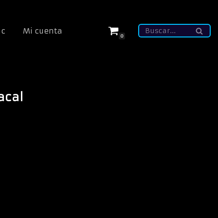
ic
Mi cuenta
0
acal