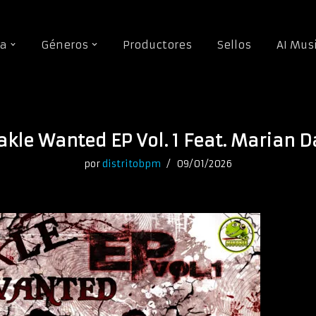
da
Géneros
Productores
Sellos
AI Mus
akle Wanted EP Vol. 1 Feat. Marian D
por
distritobpm
09/01/2026