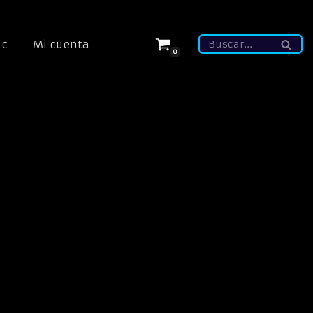
ic
Mi cuenta
0