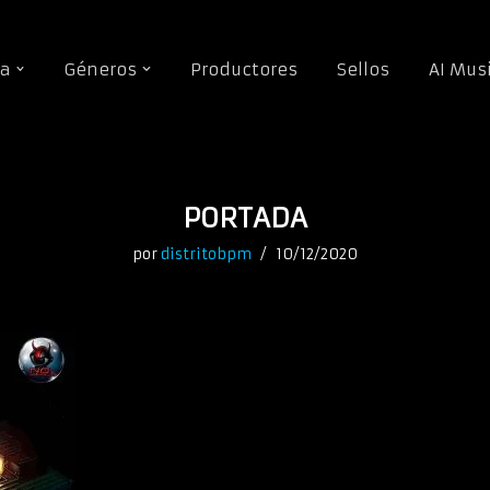
da
Géneros
Productores
Sellos
AI Mus
PORTADA
por
distritobpm
10/12/2020