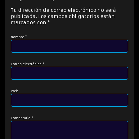
t
o
Tu dirección de correo electrónico no será
r
publicada.
Los campos obligatorios están
d
marcados con
*
e
a
Nombre
*
u
d
i
o
Correo electrónico
*
Web
Comentario
*