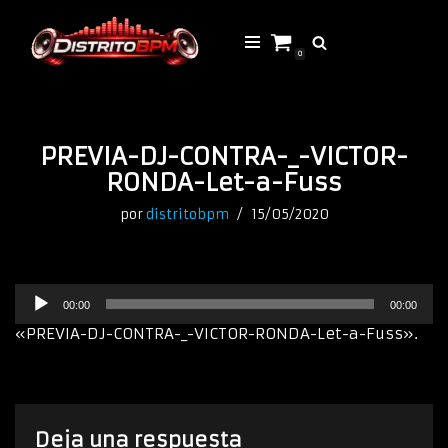
Saltar
0
al
contenido
PREVIA-DJ-CONTRA-_-VICTOR-
RONDA-Let-a-Fuss
por
distritobpm
15/05/2020
R
00:00
00:00
e
p
«PREVIA-DJ-CONTRA-_-VICTOR-RONDA-Let-a-Fuss».
r
o
d
u
c
Deja una respuesta