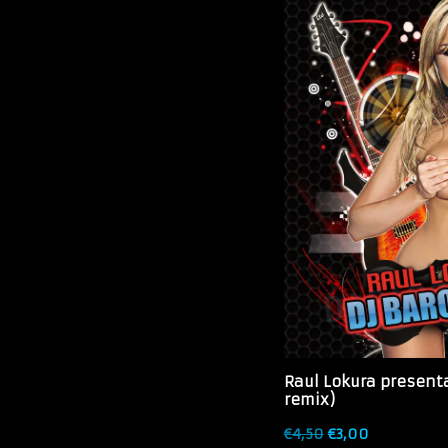
Raul Lokura present
remix)
€
4,50
€
3,00