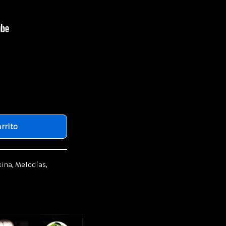
arrito
kina
,
Melodías
,