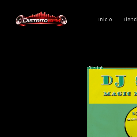
Saltar al contenido
Inicio
Tien
Inicio
\
Géneros
\
Ma
¡Oferta!