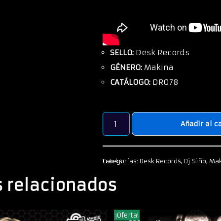
SELLO:
Desk Records
GÉNERO:
Makina
CATÁLOGO:
DR078
Añadir al c
Categorías:
Tracks
Desk Records
,
Dj Siño
,
Ma
 relacionados
¡Oferta!