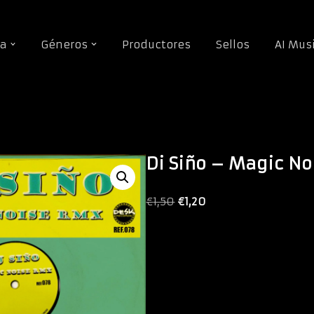
da
Géneros
Productores
Sellos
AI Mus
kina
\
Di Siño – Magic Noise rmx
Di Siño – Magic No
€
1,50
€
1,20