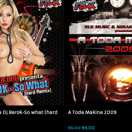
a Dj Barok-So what (hard
A Toda Makina 2009
€
6,00
€
4,00