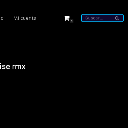
ic
Mi cuenta
0
ise rmx