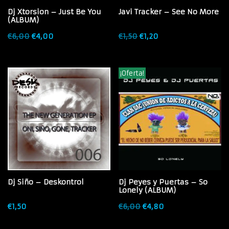
Dj Xtorsion – Just Be You
Javi Tracker – See No More
(ALBUM)
€
6,00
€
4,00
€
1,50
€
1,20
¡Oferta!
Dj Siño – Deskontrol
Dj Peyes y Puertas – So
Lonely (ALBUM)
€
1,50
€
6,00
€
4,80