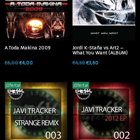
A Toda Makina 2009
Jordi K-Staña vs Art2 –
What You Want (ALBUM)
€
6,00
€
4,00
€
4,50
€
3,60
¡Oferta!
¡Oferta!