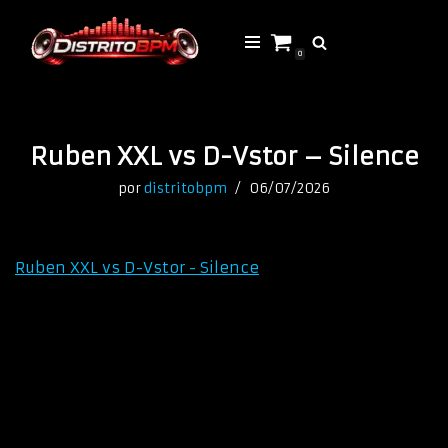
Saltar
0
al
contenido
Ruben XXL vs D-Vstor – Silence
por
distritobpm
06/07/2026
Ruben XXL vs D-Vstor - Silence