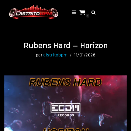
Saltar
0
al
contenido
Rubens Hard – Horizon
por
distritobpm
11/01/2026