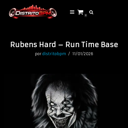
Saltar
0
al
contenido
Rubens Hard – Run Time Base
por
distritobpm
11/01/2026