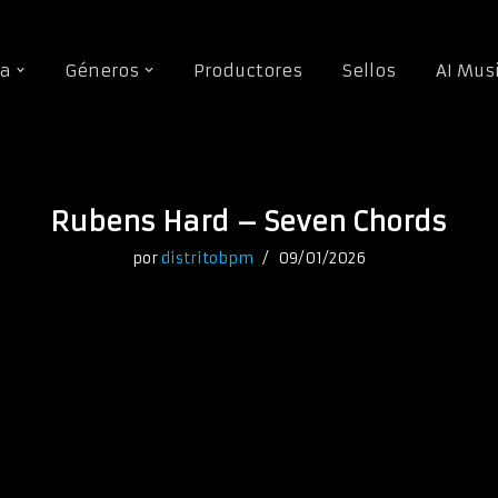
da
Géneros
Productores
Sellos
AI Mus
Rubens Hard – Seven Chords
por
distritobpm
09/01/2026