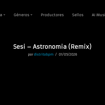
da
Géneros
Productores
Sellos
AI Mus
Sesi – Astronomia (Remix)
por
distritobpm
01/05/2026