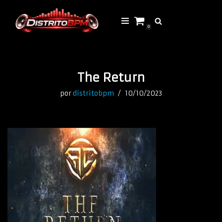
Saltar
0
al
contenido
The Return
por
distritobpm
10/10/2023