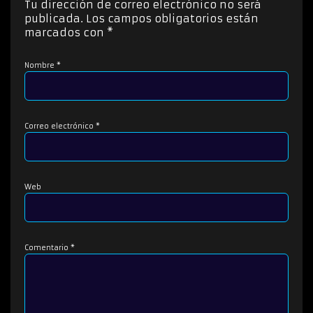
Tu dirección de correo electrónico no será
r
publicada.
Los campos obligatorios están
d
marcados con
*
e
a
Nombre
*
u
d
i
o
Correo electrónico
*
Web
Comentario
*