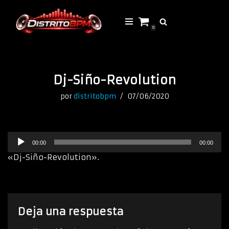
Saltar
0
al
contenido
Dj-Siño-Revolution
por
distritobpm
07/06/2020
R
00:00
00:00
e
p
«Dj-Siño-Revolution».
r
o
d
u
c
Deja una respuesta
t
o