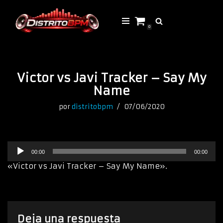
Saltar
0
al
contenido
Victor vs Javi Tracker – Say My
Name
por
distritobpm
07/06/2020
R
00:00
00:00
e
p
«Victor vs Javi Tracker – Say My Name».
r
o
d
u
c
Deja una respuesta