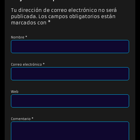
t
o
Tu dirección de correo electrónico no será
r
publicada.
Los campos obligatorios están
d
marcados con
*
e
a
Nombre
*
u
d
i
o
Correo electrónico
*
Web
Comentario
*