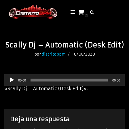
Saltar
0
al
contenido
Scally Dj – Automatic (Desk Edit)
por
distritobpm
10/08/2020
R
00:00
00:00
e
p
«Scally Dj – Automatic (Desk Edit)».
r
o
d
u
c
Deja una respuesta
t
o