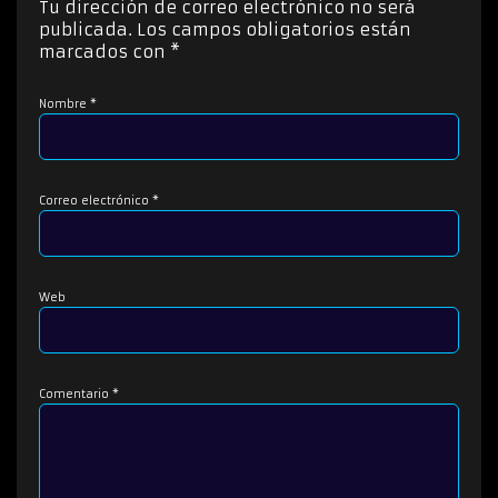
Tu dirección de correo electrónico no será
r
publicada.
Los campos obligatorios están
d
marcados con
*
e
a
Nombre
*
u
d
i
o
Correo electrónico
*
Web
Comentario
*