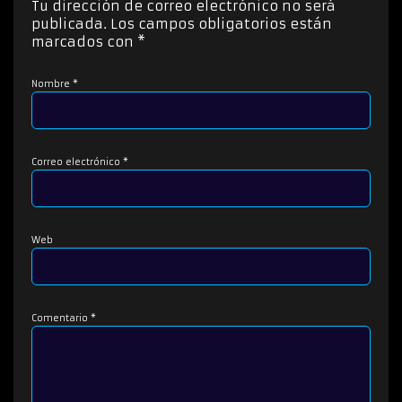
Tu dirección de correo electrónico no será
r
publicada.
Los campos obligatorios están
d
marcados con
*
e
a
Nombre
*
u
d
i
o
Correo electrónico
*
Web
Comentario
*