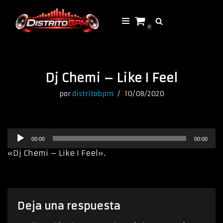
Saltar
0
al
contenido
Dj Chemi – Like I Feel
por
distritobpm
10/08/2020
R
00:00
00:00
e
p
«Dj Chemi – Like I Feel».
r
o
d
u
c
Deja una respuesta
t
o