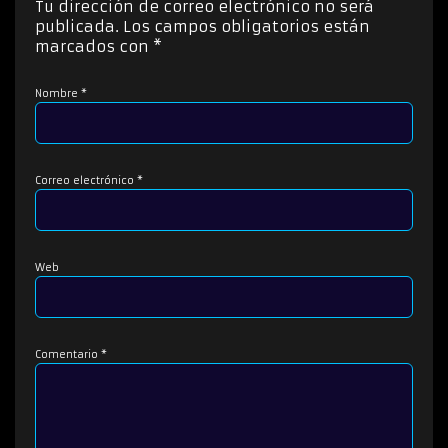
Tu dirección de correo electrónico no será
r
publicada.
Los campos obligatorios están
d
marcados con
*
e
a
Nombre
*
u
d
i
o
Correo electrónico
*
Web
Comentario
*