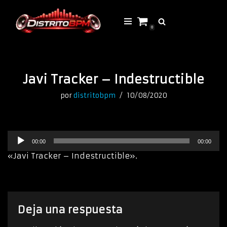
Saltar
0
al
contenido
Javi Tracker – Indestructible
por
distritobpm
10/08/2020
R
00:00
00:00
e
p
«Javi Tracker – Indestructible».
r
o
d
u
c
Deja una respuesta
t
o