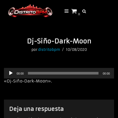
Saltar
0
al
contenido
Dj-Siño-Dark-Moon
por
distritobpm
10/08/2020
R
00:00
00:00
e
p
«Dj-Siño-Dark-Moon».
r
o
d
u
c
Deja una respuesta
t
o