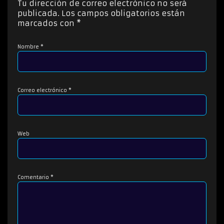
Tu dirección de correo electrónico no será
r
publicada.
Los campos obligatorios están
d
marcados con
*
e
a
Nombre
*
u
d
i
o
Correo electrónico
*
Web
Comentario
*